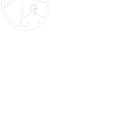
Grindelallee 178
20144 Hamburg
Germany
Email
info@windreserve.de