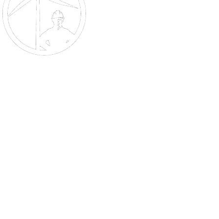
C.A.R. Vertriebsgesellschaf
Grindelallee 178
20144 Hamburg
Germany
Email
info@windreserve.de